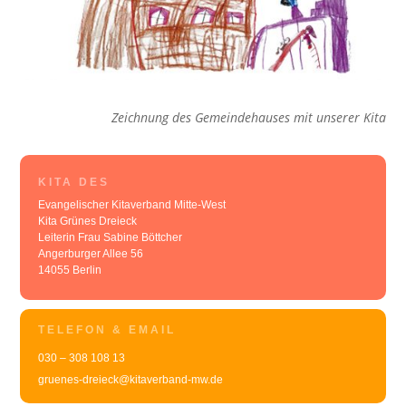
Zeichnung des Gemeindehauses mit unserer Kita
KITA DES
Evangelischer Kitaverband Mitte-West
Kita Grünes Dreieck
Leiterin Frau Sabine Böttcher
Angerburger Allee 56
14055 Berlin
TELEFON & EMAIL
030 – 308 108 13
gruenes-dreieck@kitaverband-mw.de